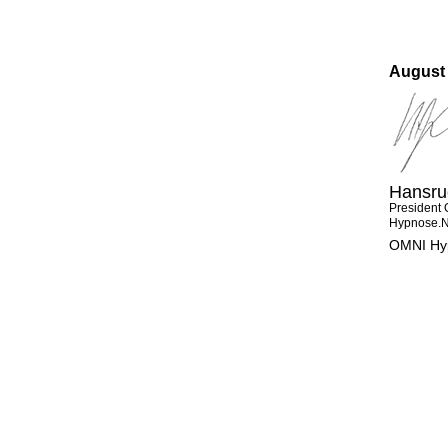
August 
Hansru
President 
Hypnose.
OMNI Hyp