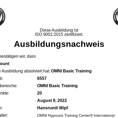
Diese Ausbildung ist
ISO 9001:2015 zertifiziert.
Ausbildungsnachweis
bestätigen wir, dass
count
 Ausbildung absolviert hat:
OMNI Basic Training
r.
6557
ereiche:
OMNI Basic Training
nkte:
20
August 9, 2022
r:
Hansruedi Wipf
lter:
OMNI Hypnosis Training Center® International