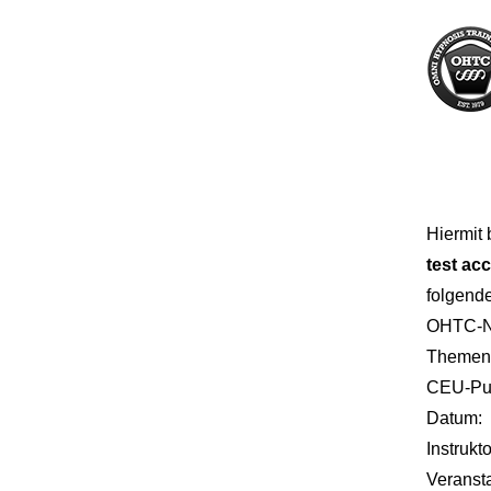
Hiermit 
test ac
folgende
OHTC-N
Themenb
CEU-Pu
Datum:
Instrukto
Veransta