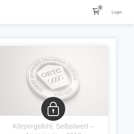
0
Login
Körpergefühl, Selbstwert –