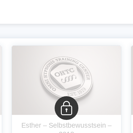
Esther – Selbstbewusstsein –